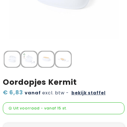
Verzorging & welness
Pasen
Onderweg
Sinterklaas artikelen
Valentijn
Wijn, bier en proeverij
Zomerpakketten
Oordopjes Kermit
€ 6,83
vanaf
excl. btw -
bekijk staffel
Uit voorraad -
vanaf
15 st.