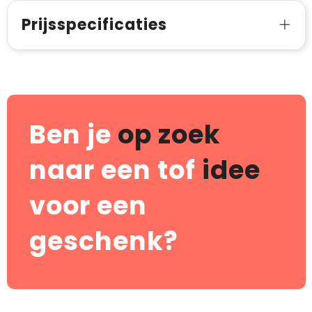
Prijsspecificaties
Ben je
op zoek
naar een tof
idee
voor een
geschenk?