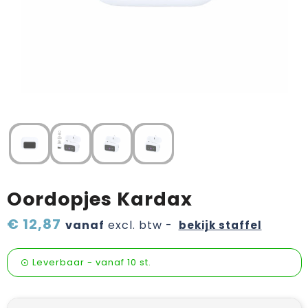
Verzorging & welness
Pasen
Onderweg
Sinterklaas artikelen
Valentijn
Wijn, bier en proeverij
Zomerpakketten
Oordopjes Kardax
€ 12,87
vanaf
excl. btw -
bekijk staffel
Leverbaar
-
vanaf
10 st.