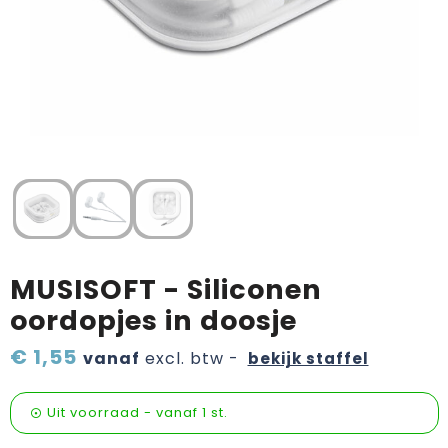
Verzorging & welness
Pasen
Onderweg
Sinterklaas artikelen
Valentijn
Wijn, bier en proeverij
Zomerpakketten
MUSISOFT - Siliconen
oordopjes in doosje
€ 1,55
vanaf
excl. btw -
bekijk staffel
Uit voorraad -
vanaf
1 st.