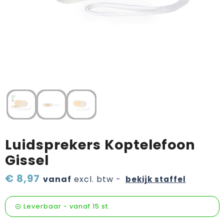
Verzorging & welness
Pasen
Onderweg
Sinterklaas artikelen
Valentijn
Wijn, bier en proeverij
Zomerpakketten
Luidsprekers Koptelefoon
Gissel
€ 8,97
vanaf
excl. btw -
bekijk staffel
Leverbaar
-
vanaf
15 st.