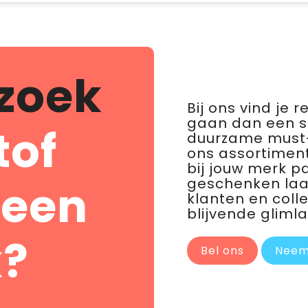
zoek
Bij ons vind je 
gaan dan een 
tof
duurzame must-
ons assortiment
bij jouw merk p
geschenken laat 
 een
klanten en coll
blijvende glimla
?
Bel ons
Neem