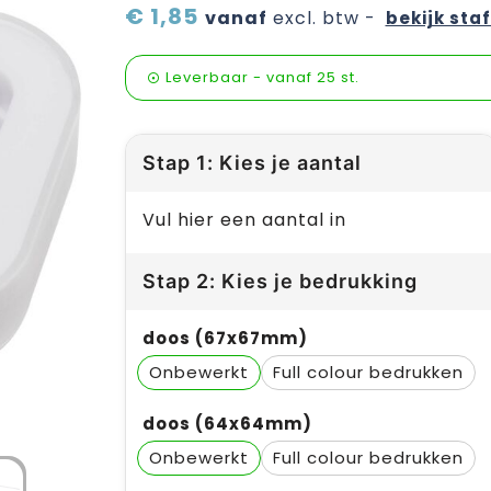
€ 1,85
vanaf
excl. btw -
bekijk staf
Leverbaar
-
vanaf
25 st.
Stap 1: Kies je aantal
Vul hier een aantal in
Stap 2: Kies je bedrukking
doos (67x67mm)
Onbewerkt
Full colour
doos (64x64mm)
Onbewerkt
Full colour