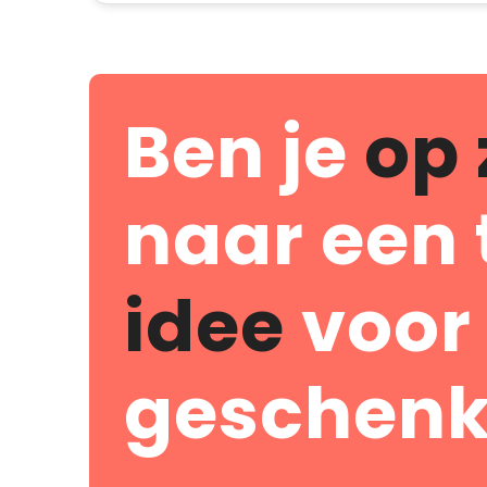
Ben je
op 
naar een 
idee
voor
geschenk