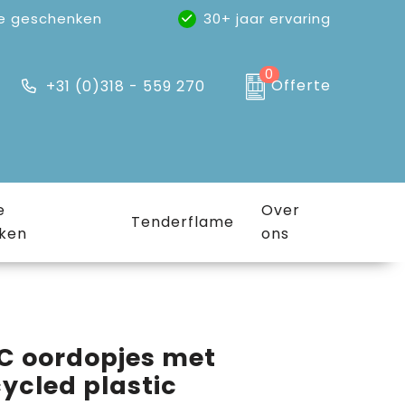
e geschenken
30+ jaar ervaring
0
Offerte
+31 (0)318 - 559 270
e
Over
Tenderflame
ken
ons
C oordopjes met
ycled plastic