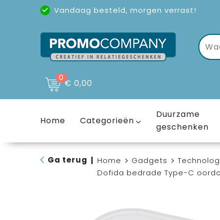
Vandaag besteld, morgen verrast!
Uitstekende reviews
(4,6/5)
0
€ 0,00
Duurzame
Home
Categorieën
geschenken
Ga terug
|
Home
Gadgets
Technolog
Dofida bedrade Type-C oordo