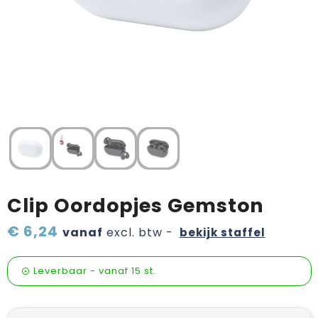
Verzorging & welness
Pasen
Onderweg
Sinterklaas artikelen
Valentijn
Wijn, bier en proeverij
Zomerpakketten
Clip Oordopjes Gemston
€ 6,24
vanaf
excl. btw -
bekijk staffel
Leverbaar
-
vanaf
15 st.