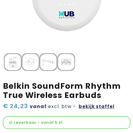
Verzorging & welness
Pasen
Onderweg
Sinterklaas artikelen
Valentijn
Wijn, bier en proeverij
Zomerpakketten
Belkin SoundForm Rhythm
True Wireless Earbuds
€ 24,23
vanaf
excl. btw -
bekijk staffel
Leverbaar
-
vanaf
5 st.