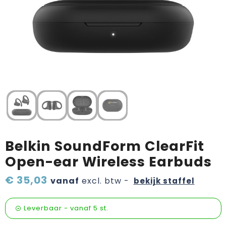
Verzorging & welness
Sinterklaas etenswaren
Onderweg
Valentijn
Wijn, bier en proeverij
Zomerpakketten
Belkin SoundForm ClearFit
Open-ear Wireless Earbuds
€ 35,03
vanaf
excl. btw -
bekijk staffel
Leverbaar
-
vanaf
5 st.