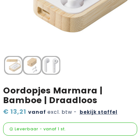
Verzorging & welness
Pasen
Onderweg
Sinterklaas artikelen
Valentijn
Wijn, bier en proeverij
Zomerpakketten
Oordopjes Marmara |
Bamboe | Draadloos
€ 13,21
vanaf
excl. btw -
bekijk staffel
Leverbaar
-
vanaf
1 st.