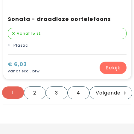
Sonata - draadloze oortelefoons
Vanaf
15 st.
Plastic
€ 6,03
Bekijk
vanaf excl. btw
1
2
3
4
Volgende