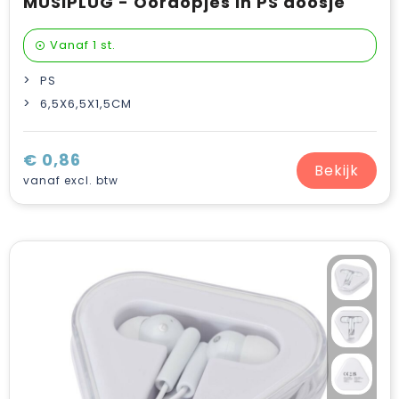
MUSIPLUG - Oordopjes in PS doosje
Vanaf
1 st.
PS
6,5X6,5X1,5CM
€ 0,86
Bekijk
vanaf excl. btw