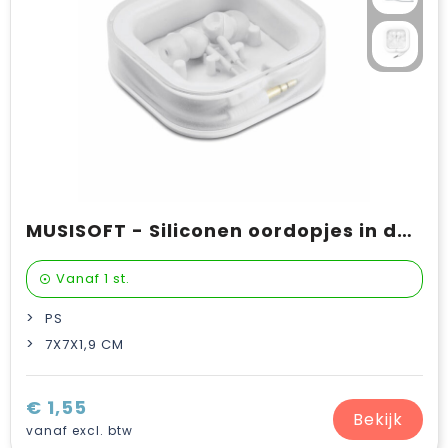
MUSISOFT - Siliconen oordopjes in doosje
Vanaf
1 st.
PS
7X7X1,9 CM
€ 1,55
Bekijk
vanaf excl. btw