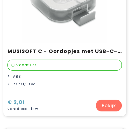
MUSISOFT C - Oordopjes met USB-C-aansl.
Vanaf
1 st.
ABS
7X7X1,9 CM
€ 2,01
Bekijk
vanaf excl. btw