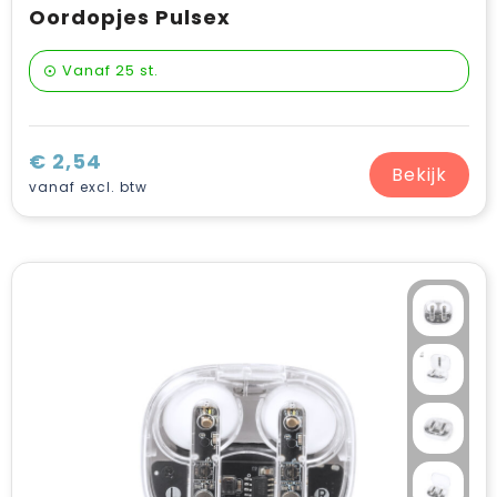
Oordopjes Pulsex
Vanaf
25 st.
€ 2,54
Bekijk
vanaf excl. btw