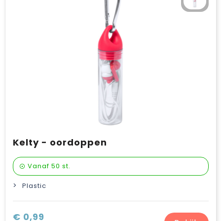
Kelty - oordoppen
Vanaf
50 st.
Plastic
€ 0,99