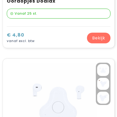
Oordopjes Dodiax
Vanaf
25 st.
€ 4,80
Bekijk
vanaf excl. btw