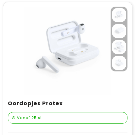
Oordopjes Protex
Vanaf
25 st.