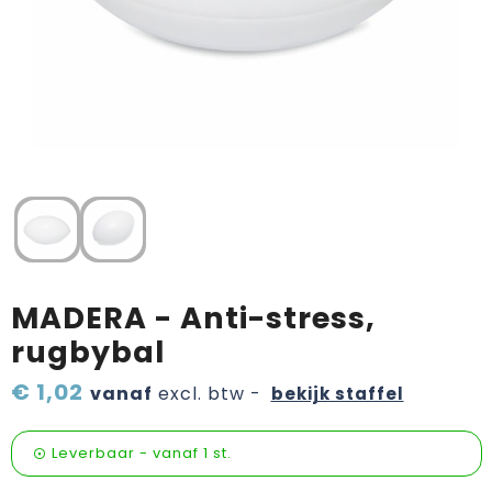
Verzorging & welness
Pasen
Onderweg
Sinterklaas artikelen
Valentijn
Wijn, bier en proeverij
Zomerpakketten
MADERA - Anti-stress,
rugbybal
€ 1,02
vanaf
excl. btw -
bekijk staffel
Leverbaar
-
vanaf
1 st.