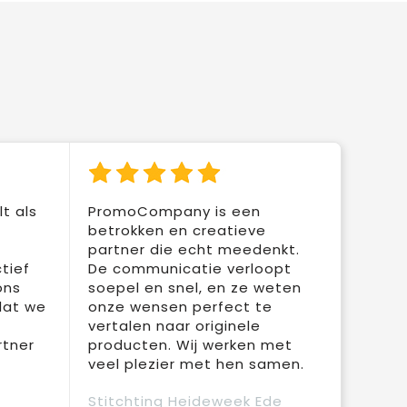
t als
PromoCompany is een
betrokken en creatieve
partner die echt meedenkt.
tief
De communicatie verloopt
ons
soepel en snel, en ze weten
dat we
onze wensen perfect te
vertalen naar originele
rtner
producten. Wij werken met
veel plezier met hen samen.
Stitchting Heideweek Ede