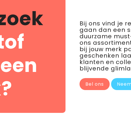
zoek
Bij ons vind je 
gaan dan een 
tof
duurzame must-
ons assortiment
bij jouw merk p
geschenken laat 
 een
klanten en coll
blijvende glimla
?
Bel ons
Neem