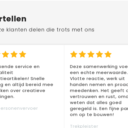
rtellen
ze klanten delen die trots met ons
kende service en
Deze samenwerking voel
liteit
een echte meerwaarde.
ieartikelen! Snelle
Vlotte reactie, werk uit
ng en altijd bereid mee
handen nemen en proac
ken over creatieve
meedenken. Het geeft 
ingen.
vertrouwen en rust, om
weten dat alles goed
Personenvervoer
geregeld is. Een fijne pa
om op te bouwen!
Trekpleister