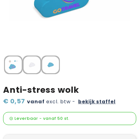
Verzorging & welness
Pasen
Onderweg
Sinterklaas artikelen
Valentijn
Wijn, bier en proeverij
Zomerpakketten
Anti-stress wolk
€ 0,57
vanaf
excl. btw -
bekijk staffel
Leverbaar
-
vanaf
50 st.