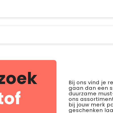
zoek
Bij ons vind je 
gaan dan een 
tof
duurzame must-
ons assortiment
bij jouw merk p
geschenken laat 