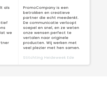
t als
PromoCompany is een
betrokken en creatieve
partner die echt meedenkt.
tief
De communicatie verloopt
ons
soepel en snel, en ze weten
dat we
onze wensen perfect te
vertalen naar originele
rtner
producten. Wij werken met
veel plezier met hen samen.
Stitchting Heideweek Ede