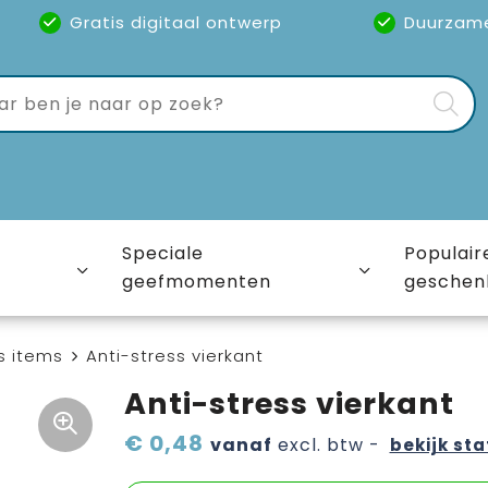
Gratis digitaal ontwerp
Duurzam
Speciale
Populair
geefmomenten
geschen
s items
Anti-stress vierkant
Anti-stress vierkant
€ 0,48
vanaf
excl. btw -
bekijk sta