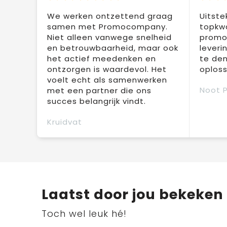
We werken ontzettend graag
Uitste
samen met Promocompany.
topkwa
Niet alleen vanwege snelheid
promot
en betrouwbaarheid, maar ook
leveri
het actief meedenken en
te den
ontzorgen is waardevol. Het
oploss
voelt echt als samenwerken
Noot 
met een partner die ons
succes belangrijk vindt.
Kruidvat
Laatst door jou bekeken
Toch wel leuk hé!