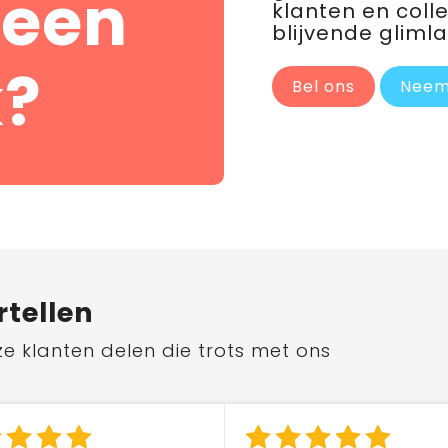
 een
klanten en coll
blijvende glimla
?
Bel ons
Neem
rtellen
ze klanten delen die trots met ons