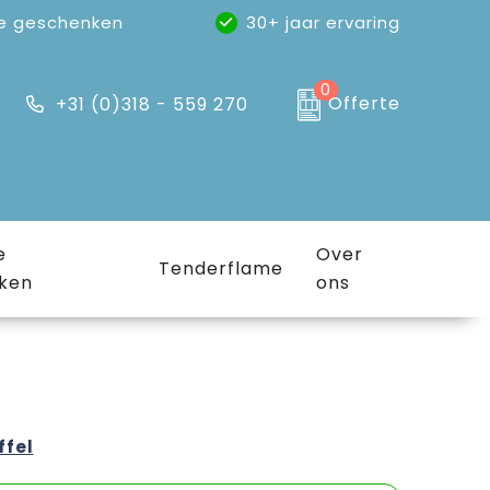
e geschenken
30+ jaar ervaring
0
Offerte
+31 (0)318 - 559 270
e
Over
Tenderflame
ken
ons
ffel