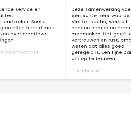
kende service en
Deze samenwerking voel
liteit
een echte meerwaarde.
ieartikelen! Snelle
Vlotte reactie, werk uit
ng en altijd bereid mee
handen nemen en proac
ken over creatieve
meedenken. Het geeft 
ingen.
vertrouwen en rust, om
weten dat alles goed
Personenvervoer
geregeld is. Een fijne pa
om op te bouwen!
Trekpleister