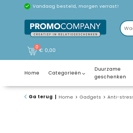
Vandaag besteld, morgen verrast!
Uitstekende reviews
(4,6/5)
0
€ 0,00
Duurzame
Home
Categorieën
geschenken
Ga terug
|
Home
Gadgets
Anti-stres