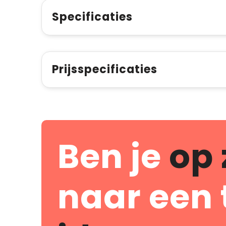
Specificaties
Prijsspecificaties
Ben je
op 
naar een 