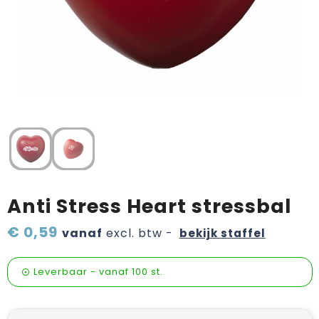
Verzorging & welness
Pasen
Onderweg
Sinterklaas artikelen
Valentijn
Wijn, bier en proeverij
Zomerpakketten
Anti Stress Heart stressbal
€ 0,59
vanaf
excl. btw -
bekijk staffel
Leverbaar
-
vanaf
100 st.