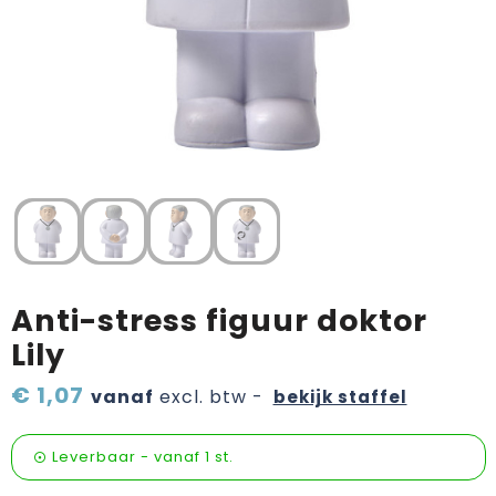
Verzorging & welness
Pasen
Onderweg
Sinterklaas artikelen
Valentijn
Wijn, bier en proeverij
Zomerpakketten
Anti-stress figuur doktor
Lily
€ 1,07
vanaf
excl. btw -
bekijk staffel
Leverbaar
-
vanaf
1 st.