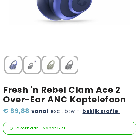
Verzorging & welness
Pasen
Onderweg
Sinterklaas artikelen
Valentijn
Wijn, bier en proeverij
Zomerpakketten
Fresh 'n Rebel Clam Ace 2
Over-Ear ANC Koptelefoon
€ 89,88
vanaf
excl. btw -
bekijk staffel
Leverbaar
-
vanaf
5 st.