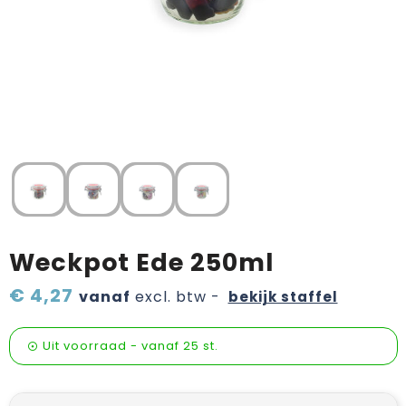
Verzorging & welness
Pasen
Onderweg
Sinterklaas artikelen
Valentijn
Wijn, bier en proeverij
Zomerpakketten
Weckpot Ede 250ml
€ 4,27
vanaf
excl. btw -
bekijk staffel
Uit voorraad -
vanaf
25 st.