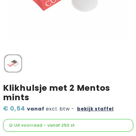
Verzorging & welness
Pasen
Onderweg
Sinterklaas artikelen
Valentijn
Wijn, bier en proeverij
Zomerpakketten
Klikhulsje met 2 Mentos
mints
€ 0,54
vanaf
excl. btw -
bekijk staffel
Uit voorraad -
vanaf
250 st.