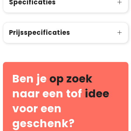
Specificaties
Prijsspecificaties
Ben je
op zoek
naar een tof
idee
voor een
geschenk?