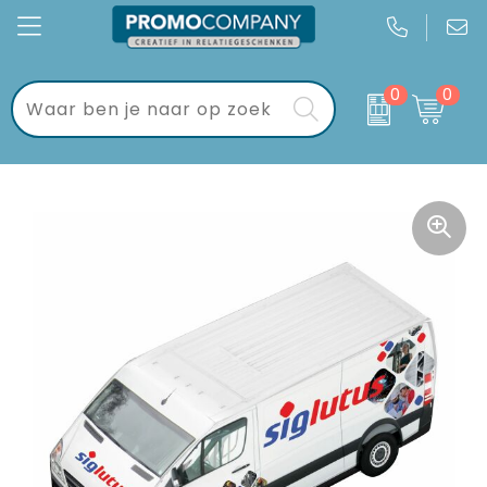
0
0
Kantoor
Bloemen, planten en bomen
Brievenbuspakketten
Gadgets
Drank en Borrel
Brievenbustaart
Keycords & sleutelhangers
Handdoeken, Kleding en Tassen
Dag van de Zorg
Eten & drinken
Mokken, flessen en bekers
Geschenksets
Sport & vrije tijd
Verkeer en Reizen
Golf geschenkverpakkingen
Wonen & lifestyle
Kerstgeschenken
Tassen
Kraamcadeaus
Textiel
Pakketten voor elke gelegenheid