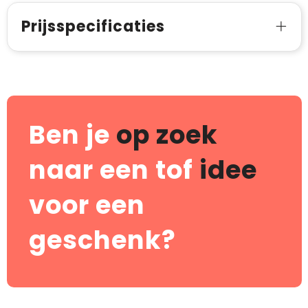
Prijsspecificaties
Ben je
op zoek
naar een tof
idee
voor een
geschenk?