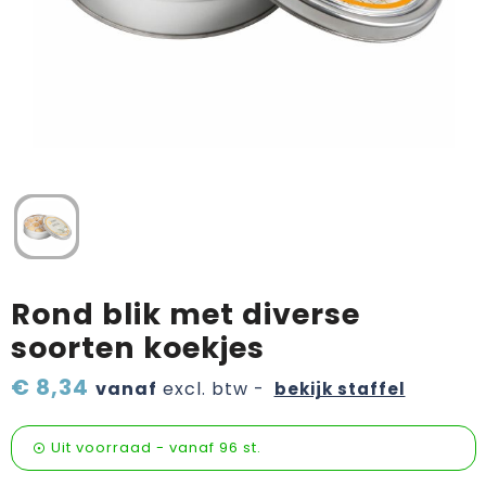
Verzorging & welness
Pasen
Onderweg
Sinterklaas artikelen
Valentijn
Wijn, bier en proeverij
Zomerpakketten
Rond blik met diverse
soorten koekjes
€ 8,34
vanaf
excl. btw -
bekijk staffel
Uit voorraad -
vanaf
96 st.