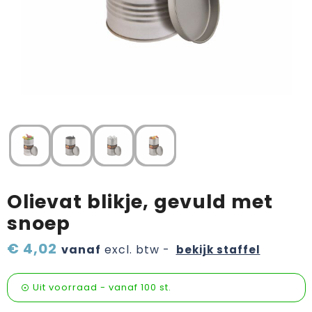
Verzorging & welness
Pasen
Onderweg
Sinterklaas artikelen
Valentijn
Wijn, bier en proeverij
Zomerpakketten
Olievat blikje, gevuld met
snoep
€ 4,02
vanaf
excl. btw -
bekijk staffel
Uit voorraad -
vanaf
100 st.