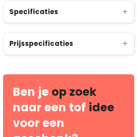
Specificaties
Prijsspecificaties
Ben je
op zoek
naar een tof
idee
voor een