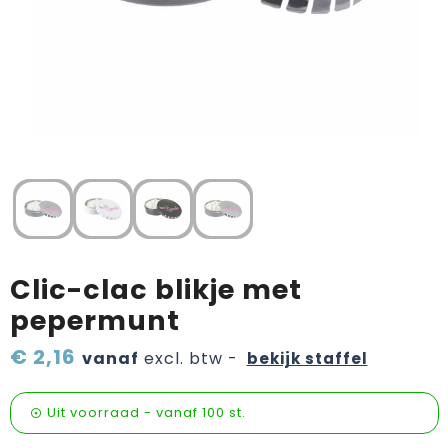
Verzorging & welness
Pasen
Onderweg
Sinterklaas artikelen
Valentijn
Wijn, bier en proeverij
Zomerpakketten
Clic-clac blikje met
pepermunt
€ 2,16
vanaf
excl. btw -
bekijk staffel
Uit voorraad -
vanaf
100 st.