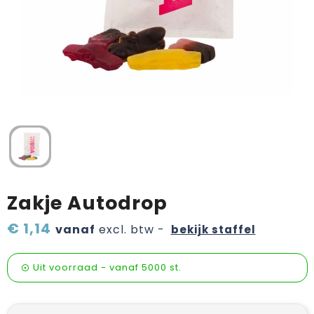
Verzorging & welness
Pasen
Onderweg
Sinterklaas artikelen
Valentijn
Wijn, bier en proeverij
Zomerpakketten
Zakje Autodrop
€ 1,14
vanaf
excl. btw -
bekijk staffel
Uit voorraad -
vanaf
5000 st.