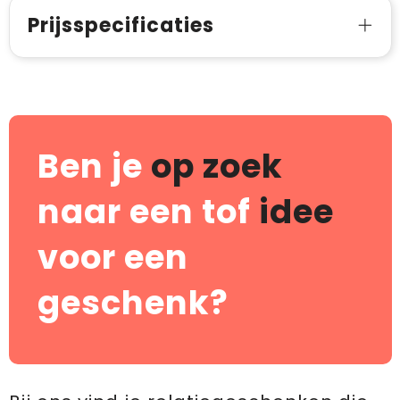
Prijsspecificaties
Ben je
op zoek
naar een tof
idee
voor een
geschenk?