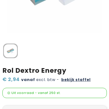
Verzorging & welness
Pasen
Onderweg
Sinterklaas artikelen
Valentijn
Wijn, bier en proeverij
Zomerpakketten
Rol Dextro Energy
€ 2,94
vanaf
excl. btw -
bekijk staffel
Uit voorraad -
vanaf
250 st.