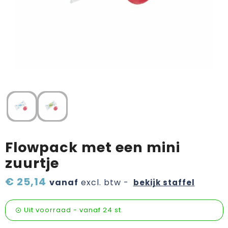
Verzorging & welness
Pasen
Onderweg
Sinterklaas artikelen
Valentijn
Wijn, bier en proeverij
Zomerpakketten
Flowpack met een mini
zuurtje
€ 25,14
vanaf
excl. btw -
bekijk staffel
Uit voorraad -
vanaf
24 st.