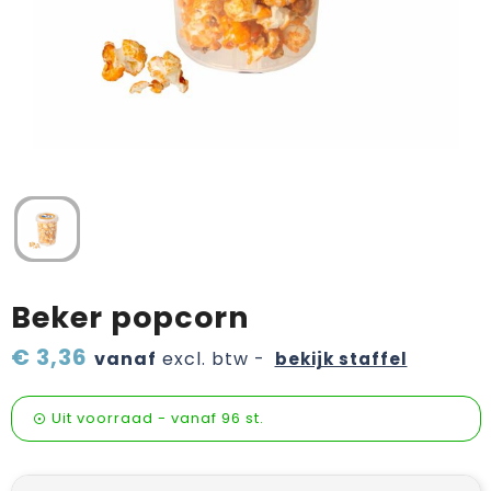
Verzorging & welness
Pasen
Onderweg
Sinterklaas artikelen
Valentijn
Wijn, bier en proeverij
Zomerpakketten
Beker popcorn
€ 3,36
vanaf
excl. btw -
bekijk staffel
Uit voorraad -
vanaf
96 st.