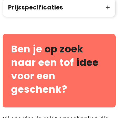
Prijsspecificaties
Ben je
op zoek
naar een tof
idee
voor een
geschenk?