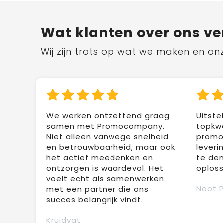
Wat klanten over ons ve
Wij zijn trots op wat we maken en on
We werken ontzettend graag
Uitste
samen met Promocompany.
topkwa
Niet alleen vanwege snelheid
promot
en betrouwbaarheid, maar ook
leveri
het actief meedenken en
te den
ontzorgen is waardevol. Het
oploss
voelt echt als samenwerken
Noot 
met een partner die ons
succes belangrijk vindt.
Kruidvat