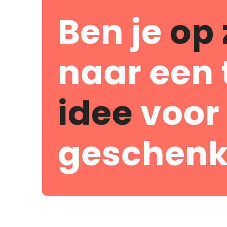
Ben je
op 
naar een 
idee
voor
geschenk