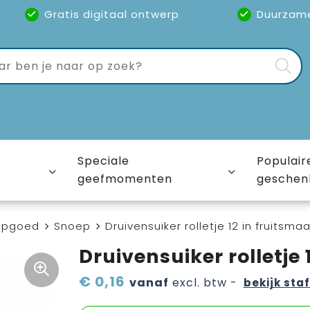
Gratis digitaal ontwerp
Duurzam
Speciale
Populair
geefmomenten
geschen
epgoed
Snoep
Druivensuiker rolletje 12 in fruitsma
Druivensuiker rolletje 
€ 0,16
vanaf
excl. btw -
bekijk staf