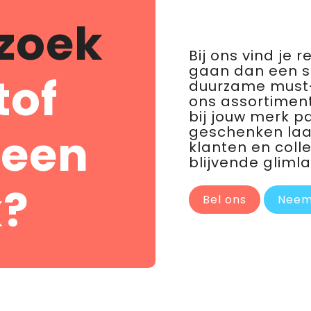
zoek
Bij ons vind je 
gaan dan een 
tof
duurzame must-
ons assortiment
bij jouw merk p
geschenken laat 
 een
klanten en coll
blijvende glimla
?
Bel ons
Neem