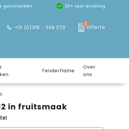
e geschenken
30+ jaar ervaring
0
Offerte
+31 (0)318 - 559 270
e
Over
Tenderflame
ken
ons
ak
12 in fruitsmaak
fel