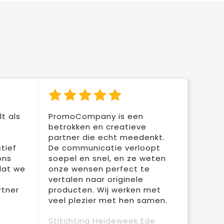
t als
PromoCompany is een
betrokken en creatieve
partner die echt meedenkt.
tief
De communicatie verloopt
ons
soepel en snel, en ze weten
dat we
onze wensen perfect te
vertalen naar originele
rtner
producten. Wij werken met
veel plezier met hen samen.
Stitchting Heideweek Ede