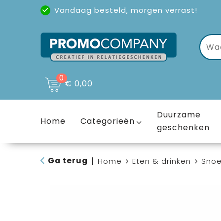
Vandaag besteld, morgen verrast!
Uitstekende reviews
(4,6/5)
0
€ 0,00
Duurzame
Home
Categorieën
geschenken
Ga terug
|
Home
Eten & drinken
Sno