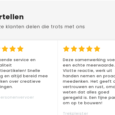
rtellen
ze klanten delen die trots met ons
kende service en
Deze samenwerking voel
liteit
een echte meerwaarde.
ieartikelen! Snelle
Vlotte reactie, werk uit
ng en altijd bereid mee
handen nemen en proac
ken over creatieve
meedenken. Het geeft 
ingen.
vertrouwen en rust, om
weten dat alles goed
Personenvervoer
geregeld is. Een fijne pa
om op te bouwen!
Trekpleister