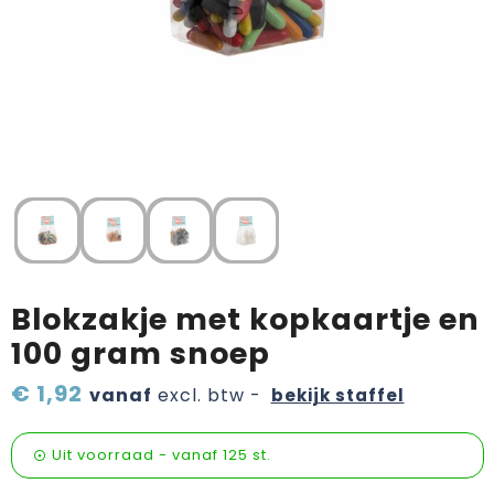
Verzorging & welness
Sinterklaas etenswaren
Onderweg
Valentijn
Wijn, bier en proeverij
Zomerpakketten
Blokzakje met kopkaartje en
100 gram snoep
€ 1,92
vanaf
excl. btw -
bekijk staffel
Uit voorraad -
vanaf
125 st.