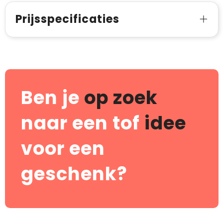
Prijsspecificaties
Ben je
op zoek
naar een tof
idee
voor een
geschenk?