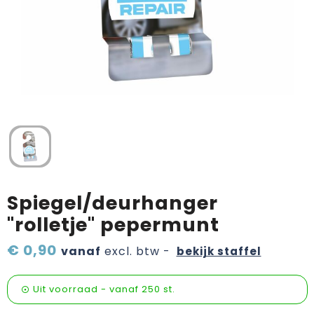
Verzorging & welness
Pasen
Onderweg
Sinterklaas artikelen
Valentijn
Wijn, bier en proeverij
Zomerpakketten
Spiegel/deurhanger
"rolletje" pepermunt
€ 0,90
vanaf
excl. btw -
bekijk staffel
Uit voorraad -
vanaf
250 st.