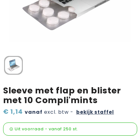
Verzorging & welness
Pasen
Onderweg
Sinterklaas artikelen
Valentijn
Wijn, bier en proeverij
Zomerpakketten
Sleeve met flap en blister
met 10 Compli'mints
€ 1,14
vanaf
excl. btw -
bekijk staffel
Uit voorraad -
vanaf
250 st.