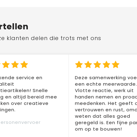
rtellen
ze klanten delen die trots met ons
kende service en
Deze samenwerking voel
liteit
een echte meerwaarde.
ieartikelen! Snelle
Vlotte reactie, werk uit
ng en altijd bereid mee
handen nemen en proac
ken over creatieve
meedenken. Het geeft 
ingen.
vertrouwen en rust, om
weten dat alles goed
Personenvervoer
geregeld is. Een fijne pa
om op te bouwen!