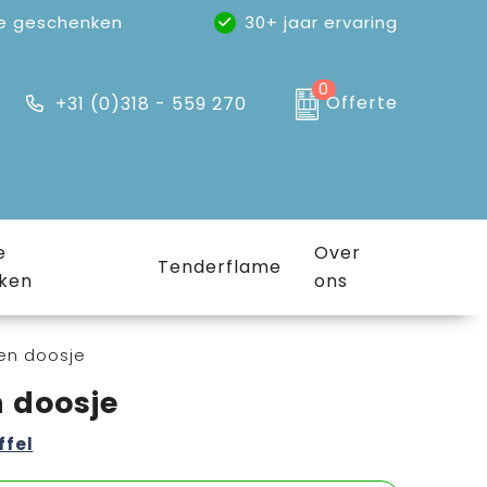
e geschenken
30+ jaar ervaring
0
Offerte
+31 (0)318 - 559 270
e
Over
Tenderflame
ken
ons
een doosje
n doosje
ffel