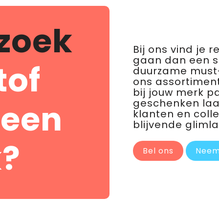
zoek
Bij ons vind je 
gaan dan een 
tof
duurzame must-
ons assortiment
bij jouw merk p
geschenken laat 
 een
klanten en coll
blijvende glimla
?
Bel ons
Neem