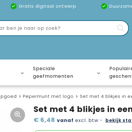
Gratis digitaal ontwerp
Duurzam
Speciale
Populair
geefmomenten
geschen
epgoed
Pepermunt met logo
Set met 4 blikjes in 
Set met 4 blikjes in ee
€ 6,48
vanaf
excl. btw -
bekijk sta