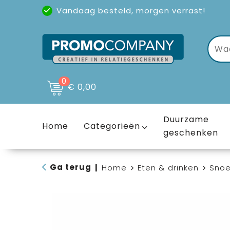
Vandaag besteld, morgen verrast!
Uitstekende reviews
(4,6/5)
0
€ 0,00
Duurzame
Home
Categorieën
geschenken
Ga terug
|
Home
Eten & drinken
Sno