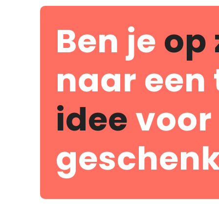
Ben je
op 
naar een 
idee
voor
geschenk