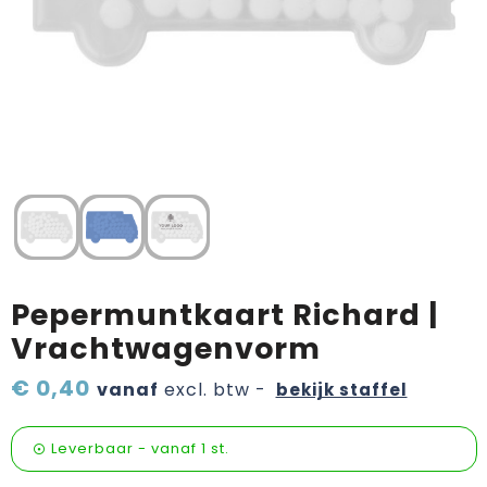
Verzorging & welness
Pasen
Onderweg
Sinterklaas artikelen
Valentijn
Wijn, bier en proeverij
Zomerpakketten
Pepermuntkaart Richard |
Vrachtwagenvorm
€ 0,40
vanaf
excl. btw -
bekijk staffel
Leverbaar
-
vanaf
1 st.