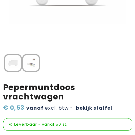
Verzorging & welness
Pasen
Onderweg
Sinterklaas artikelen
Valentijn
Wijn, bier en proeverij
Zomerpakketten
Pepermuntdoos
vrachtwagen
€ 0,53
vanaf
excl. btw -
bekijk staffel
Leverbaar
-
vanaf
50 st.