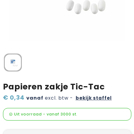
Verzorging & welness
Pasen
Onderweg
Sinterklaas artikelen
Valentijn
Wijn, bier en proeverij
Zomerpakketten
Papieren zakje Tic-Tac
€ 0,34
vanaf
excl. btw -
bekijk staffel
Uit voorraad -
vanaf
3000 st.