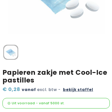
Verzorging & welness
Pasen
Onderweg
Sinterklaas artikelen
Valentijn
Wijn, bier en proeverij
Zomerpakketten
Papieren zakje met Cool-Ice
pastilles
€ 0,28
vanaf
excl. btw -
bekijk staffel
Uit voorraad -
vanaf
5000 st.