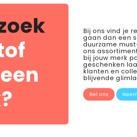
zoek
Bij ons vind je 
gaan dan een 
tof
duurzame must-
ons assortiment
bij jouw merk p
geschenken laat 
 een
klanten en coll
blijvende glimla
?
Bel ons
Neem