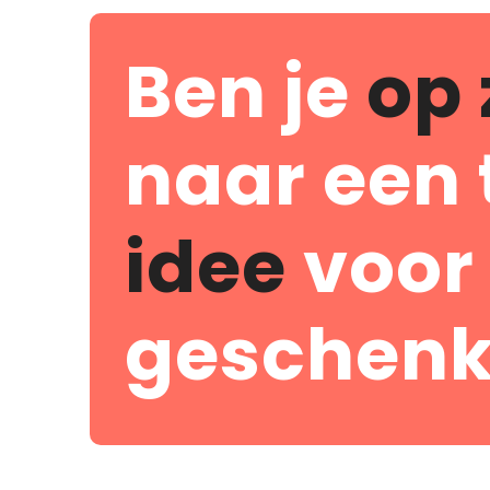
Ben je
op 
naar een 
idee
voor
geschenk