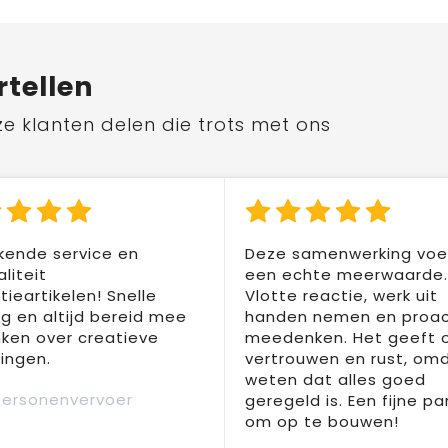
rtellen
ze klanten delen die trots met ons
kende service en
Deze samenwerking voel
liteit
een echte meerwaarde.
ieartikelen! Snelle
Vlotte reactie, werk uit
ng en altijd bereid mee
handen nemen en proac
ken over creatieve
meedenken. Het geeft 
ingen.
vertrouwen en rust, om
weten dat alles goed
Personenvervoer
geregeld is. Een fijne pa
om op te bouwen!