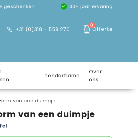
e geschenken
30+ jaar ervaring
0
Offerte
+31 (0)318 - 559 270
e
Over
Tenderflame
ken
ons
 vorm van een duimpje
vorm van een duimpje
fel