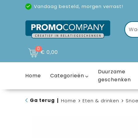
Vandaag besteld, morgen verrast!
Uitstekende reviews
(4,6/5)
0
€ 0,00
Duurzame
Home
Categorieën
geschenken
Ga terug
|
Home
Eten & drinken
Sno