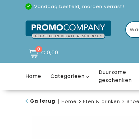
Vandaag besteld, morgen verrast!
Uitstekende reviews
(4,6/5)
0
€ 0,00
Duurzame
Home
Categorieën
geschenken
Ga terug
|
Home
Eten & drinken
Sno