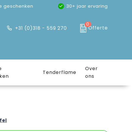
e geschenken
30+ jaar ervaring
0
Offerte
+31 (0)318 - 559 270
e
Over
Tenderflame
ken
ons
fel