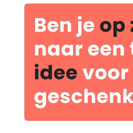
Ben je
op 
naar een 
idee
voor
geschenk