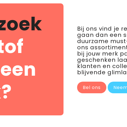
zoek
Bij ons vind je 
gaan dan een 
tof
duurzame must-
ons assortiment
bij jouw merk p
geschenken laat 
 een
klanten en coll
blijvende glimla
?
Bel ons
Neem