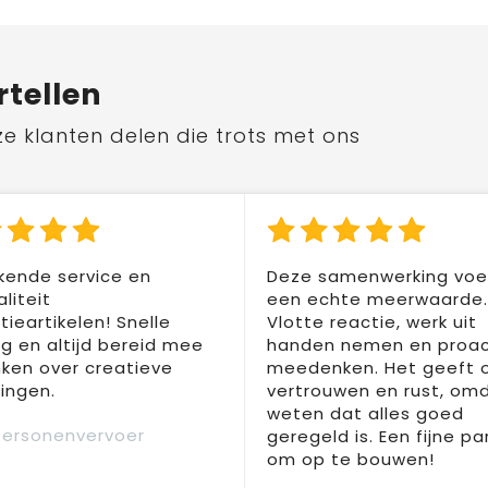
rtellen
ze klanten delen die trots met ons
kende service en
Deze samenwerking voel
liteit
een echte meerwaarde.
ieartikelen! Snelle
Vlotte reactie, werk uit
ng en altijd bereid mee
handen nemen en proac
ken over creatieve
meedenken. Het geeft 
ingen.
vertrouwen en rust, om
weten dat alles goed
Personenvervoer
geregeld is. Een fijne pa
om op te bouwen!