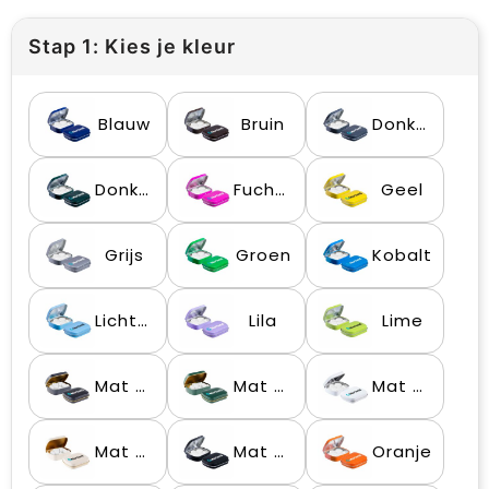
Stap 1: Kies je kleur
Blauw
Bruin
Donkergrijs
Donkergroen
Fuchsia
Geel
Grijs
Groen
Kobalt
Lichtblauw
Lila
Lime
Mat Donkerblauw/Goud
Mat Groen/Goud
Mat Wit
Mat Zand/Goud
Mat Zwart
Oranje