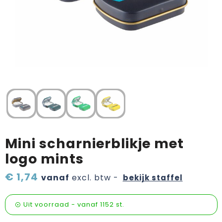
Verzorging & welness
Pasen
Onderweg
Sinterklaas artikelen
Valentijn
Wijn, bier en proeverij
Zomerpakketten
Mini scharnierblikje met
logo mints
€ 1,74
vanaf
excl. btw -
bekijk staffel
Uit voorraad -
vanaf
1152 st.