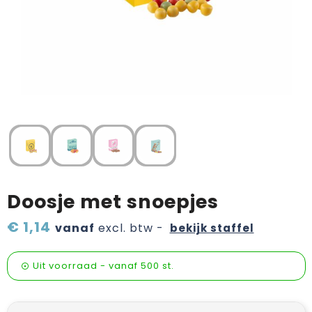
Verzorging & welness
Pasen
Onderweg
Sinterklaas artikelen
Valentijn
Wijn, bier en proeverij
Zomerpakketten
Doosje met snoepjes
€ 1,14
vanaf
excl. btw -
bekijk staffel
Uit voorraad -
vanaf
500 st.