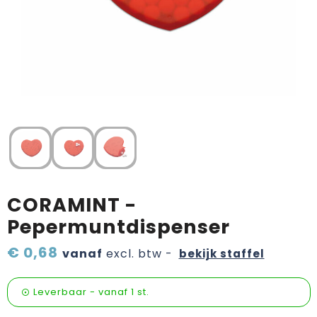
Verzorging & welness
Sinterklaas etenswaren
Onderweg
Valentijn
Wijn, bier en proeverij
Zomerpakketten
CORAMINT -
Pepermuntdispenser
€ 0,68
vanaf
excl. btw -
bekijk staffel
Leverbaar
-
vanaf
1 st.