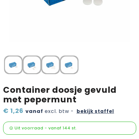
Verzorging & welness
Pasen
Onderweg
Sinterklaas artikelen
Valentijn
Wijn, bier en proeverij
Zomerpakketten
Container doosje gevuld
met pepermunt
€ 1,26
vanaf
excl. btw -
bekijk staffel
Uit voorraad -
vanaf
144 st.