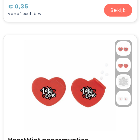
€ 0,35
Bekijk
vanaf excl. btw
HeartMint pepermuntjes