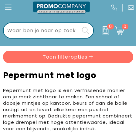
0
0
Kantoor
Bloemen, planten en bomen
Brievenbuspakketten
Gadgets
Drank en Borrel
Brievenbustaart
Toon filteropties
Keycords & sleutelhangers
Handdoeken, Kleding en Tassen
Dag van de Zorg
Pepermunt met logo
Eten & drinken
Mokken, flessen en bekers
Geschenksets
Pepermunt met logo is een verfrissende manier
Sport & vrije tijd
Verkeer en Reizen
Golf geschenkverpakkingen
om je merk zichtbaar te maken. Een schaal of
doosje mintjes op kantoor, beurs of aan de balie
Wonen & lifestyle
Kerstgeschenken
nodigt uit en levert elke keer een positief
merkmoment op. Bedrukte pepermunt combineert
Tassen
Kraamcadeaus
lage drempel met hoge attentiewaarde, ideaal
voor een blijvende, smakelijke indruk.
Textiel
Pakketten voor elke gelegenheid