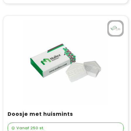
Doosje met huismints
Vanaf
250 st.