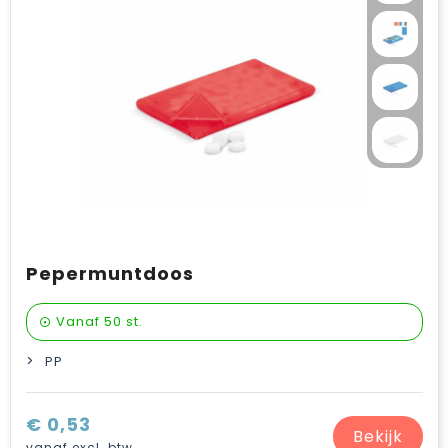
Pepermuntdoos
Vanaf
50 st.
PP
€ 0,53
Bekijk
vanaf excl. btw