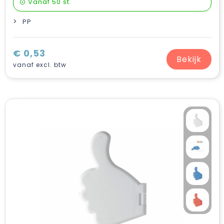
Vanaf
50 st.
PP
€ 0,53
Bekijk
vanaf excl. btw