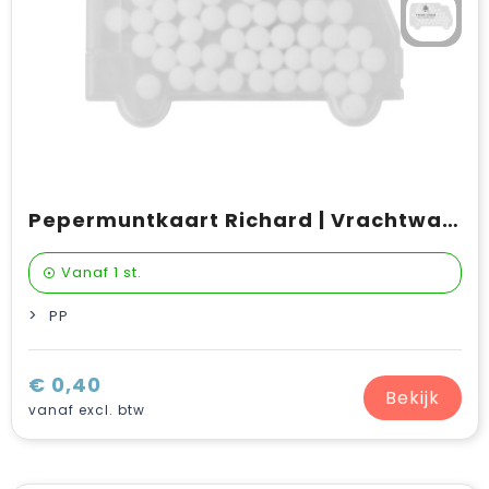
Pepermuntkaart Richard | Vrachtwagenvorm
Vanaf
1 st.
PP
€ 0,40
Bekijk
vanaf excl. btw