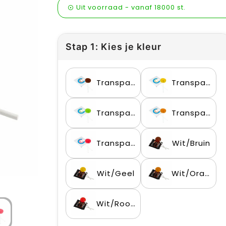
Uit voorraad -
vanaf
18000 st.
Stap 1: Kies je kleur
Transparant/Bruin
Transparant/Geel
Transparant/Groen
Transparant/Oranje
Transparant/Rood
Wit/Bruin
Wit/Geel
Wit/Oranje
Wit/Rood