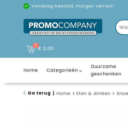
Vandaag besteld, morgen verrast!
Uitstekende reviews
(4,6/5)
0
€ 0,00
Duurzame
Home
Categorieën
geschenken
Ga terug
|
Home
Eten & drinken
Sno