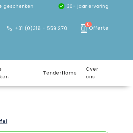
e geschenken
30+ jaar ervaring
0
Offerte
+31 (0)318 - 559 270
e
Over
Tenderflame
ken
ons
fel