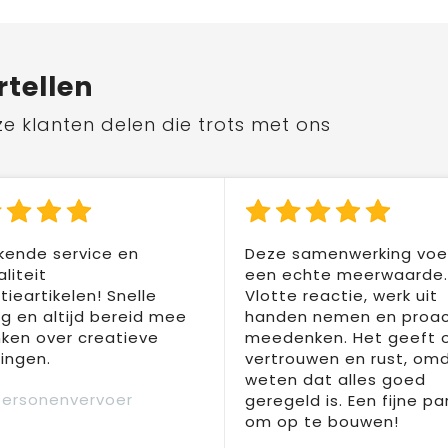
rtellen
ze klanten delen die trots met ons
kende service en
Deze samenwerking voel
liteit
een echte meerwaarde.
ieartikelen! Snelle
Vlotte reactie, werk uit
ng en altijd bereid mee
handen nemen en proac
ken over creatieve
meedenken. Het geeft 
ingen.
vertrouwen en rust, om
weten dat alles goed
Personenvervoer
geregeld is. Een fijne pa
om op te bouwen!