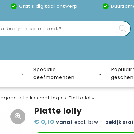
Gratis digitaal ontwerp
Duurzam
Speciale
Populair
geefmomenten
geschen
epgoed
Lollies met logo
Platte lolly
Platte lolly
€ 0,10
vanaf
excl. btw -
bekijk staf