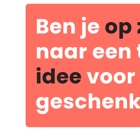
Ben je
op 
naar een 
idee
voor
geschenk