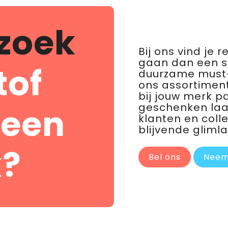
zoek
Bij ons vind je 
gaan dan een 
tof
duurzame must-
ons assortiment
bij jouw merk p
geschenken laat 
 een
klanten en coll
blijvende glimla
?
Bel ons
Neem