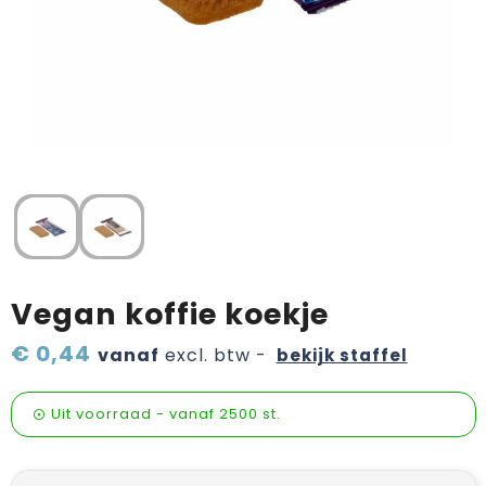
Verzorging & welness
Pasen
Onderweg
Sinterklaas artikelen
Valentijn
Wijn, bier en proeverij
Zomerpakketten
Vegan koffie koekje
€ 0,44
vanaf
excl. btw -
bekijk staffel
Uit voorraad -
vanaf
2500 st.