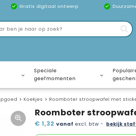
Gratis digitaal ontwerp
Duurzam
Speciale
Populair
geefmomenten
geschen
epgoed
Koekjes
Roomboter stroopwafel met stick
Roomboter stroopwafe
€ 1,32
vanaf
excl. btw -
bekijk staf