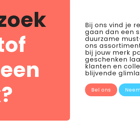
zoek
Bij ons vind je 
gaan dan een 
tof
duurzame must-
ons assortiment
bij jouw merk p
geschenken laat 
 een
klanten en coll
blijvende glimla
?
Bel ons
Neem