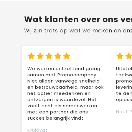
Wat klanten over ons ve
Wij zijn trots op wat we maken en on
We werken ontzettend graag
Uitste
samen met Promocompany.
topkwa
Niet alleen vanwege snelheid
promot
en betrouwbaarheid, maar ook
leveri
het actief meedenken en
te den
ontzorgen is waardevol. Het
oploss
voelt echt als samenwerken
Noot 
met een partner die ons
succes belangrijk vindt.
Kruidvat