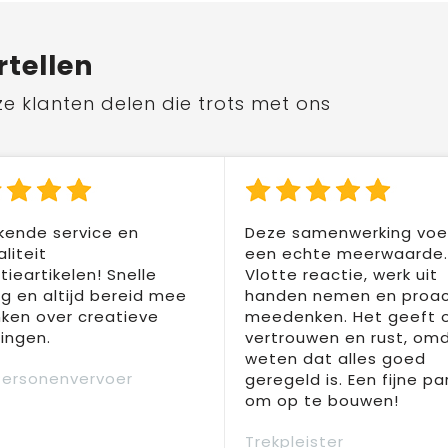
rtellen
ze klanten delen die trots met ons
kende service en
Deze samenwerking voel
liteit
een echte meerwaarde.
ieartikelen! Snelle
Vlotte reactie, werk uit
ng en altijd bereid mee
handen nemen en proac
ken over creatieve
meedenken. Het geeft 
ingen.
vertrouwen en rust, om
weten dat alles goed
Personenvervoer
geregeld is. Een fijne pa
om op te bouwen!
Trekpleister