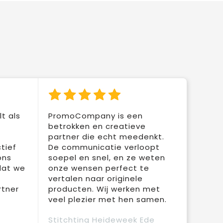
t als
PromoCompany is een
betrokken en creatieve
partner die echt meedenkt.
tief
De communicatie verloopt
ons
soepel en snel, en ze weten
dat we
onze wensen perfect te
vertalen naar originele
rtner
producten. Wij werken met
veel plezier met hen samen.
Stitchting Heideweek Ede