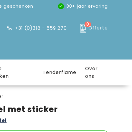
e geschenken
30+ jaar ervaring
0
Offerte
+31 (0)318 - 559 270
e
Over
Tenderflame
ken
ons
er
l met sticker
fel