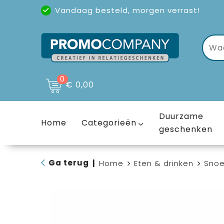
Vandaag besteld, morgen verrast!
Uitstekende reviews
(4,6/5)
0
€ 0,00
Duurzame
Home
Categorieën
geschenken
Ga terug
|
Home
Eten & drinken
Sno