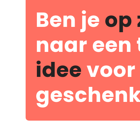
Ben je
op 
naar een 
idee
voor
geschenk