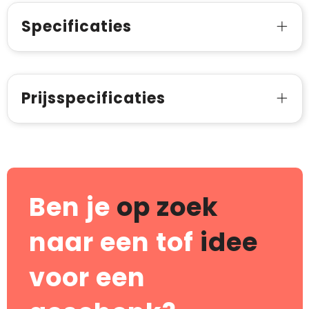
Specificaties
Prijsspecificaties
Ben je
op zoek
naar een tof
idee
voor een