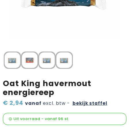
Verzorging & welness
Pasen
Onderweg
Sinterklaas artikelen
Valentijn
Wijn, bier en proeverij
Zomerpakketten
Oat King havermout
energiereep
€ 2,94
vanaf
excl. btw -
bekijk staffel
Uit voorraad -
vanaf
96 st.