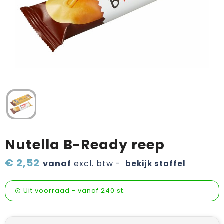
Verzorging & welness
Pasen
Onderweg
Sinterklaas artikelen
Valentijn
Wijn, bier en proeverij
Zomerpakketten
Nutella B-Ready reep
€ 2,52
vanaf
excl. btw -
bekijk staffel
Uit voorraad -
vanaf
240 st.