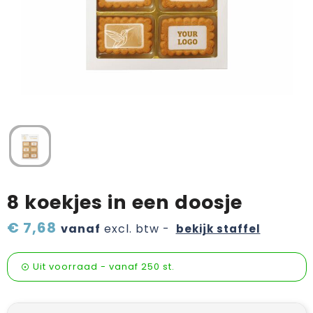
Verzorging & welness
Pasen
Onderweg
Sinterklaas artikelen
Valentijn
Wijn, bier en proeverij
Zomerpakketten
8 koekjes in een doosje
€ 7,68
vanaf
excl. btw -
bekijk staffel
Uit voorraad -
vanaf
250 st.