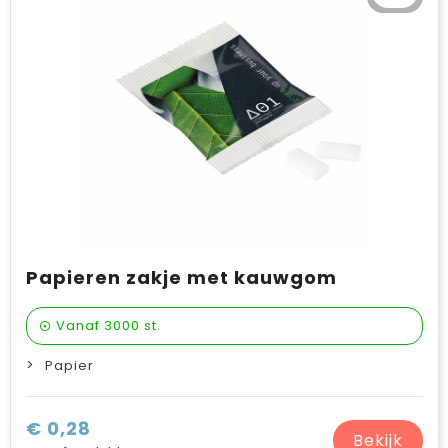
Verzorging & welness
Pasen
Onderweg
Sinterklaas artikelen
Valentijn
Wijn, bier en proeverij
Zomerpakketten
Papieren zakje met kauwgom
Vanaf
3000 st.
Papier
€ 0,28
Bekijk