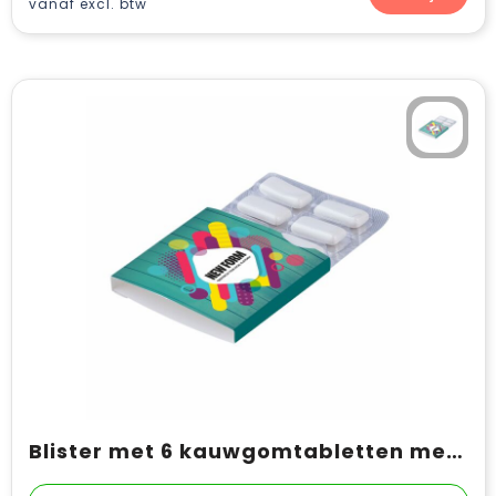
vanaf excl. btw
Blister met 6 kauwgomtabletten met Xylitol